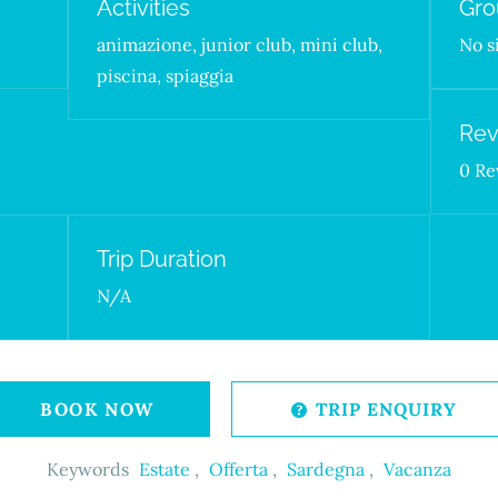
Activities
Gro
f
animazione
,
junior club
,
mini club
,
No s
piscina
,
spiaggia
Rev
0 Re
Trip Duration
N/A
BOOK NOW
TRIP ENQUIRY
Keywords
Estate
,
Offerta
,
Sardegna
,
Vacanza