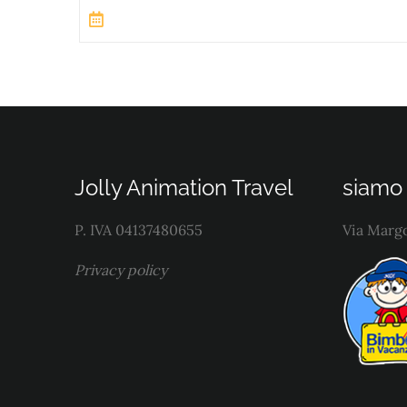
Jolly Animation Travel
siamo 
P. IVA 04137480655
Via Margo
Privacy policy