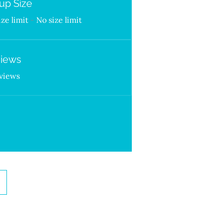
up Size
ize limit
-
No size limit
iews
views