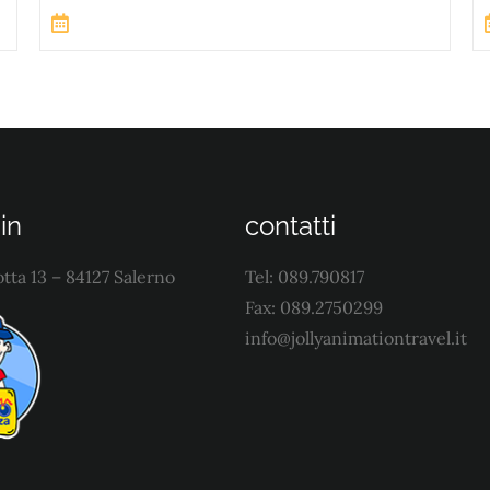
in
contatti
tta 13 – 84127 Salerno
Tel: 089.790817
Fax: 089.2750299
info@jollyanimationtravel.it