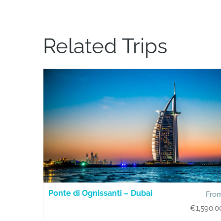
Related Trips
Ponte di Ognissanti – Dubai
Fro
€
1,590.0