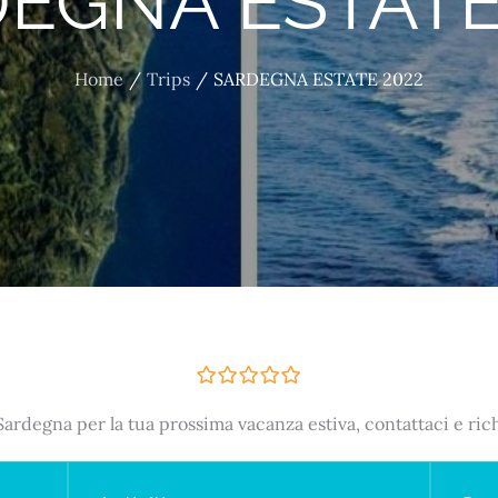
EGNA ESTATE
Home
Trips
SARDEGNA ESTATE 2022
0
5
 Sardegna per la tua prossima vacanza estiva, contattaci e ric
o
u
t
o