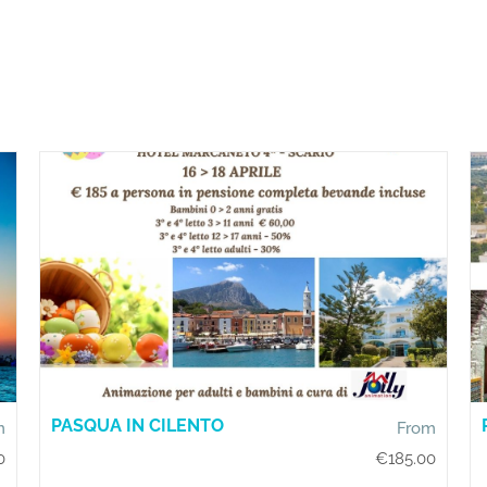
PASQUA IN CILENTO
m
From
0
€
185.00