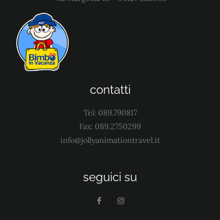
contatti
Tel: 089.790817
Fax: 089.2750299
info@jollyanimationtravel.it
seguici su