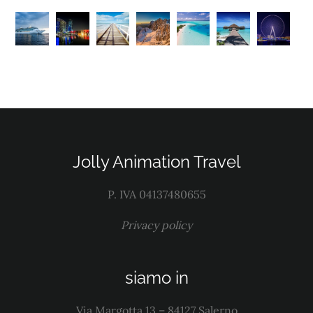
Jolly Animation Travel
P. IVA 04137480655
Privacy policy
siamo in
Via Margotta 13 – 84127 Salerno