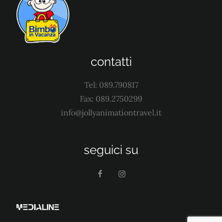
contatti
Tel: 089.790817
Fax: 089.2750299
info@jollyanimationtravel.it
seguici su