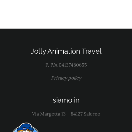
Jolly Animation Travel
P. IVA 04137480655
Privacy policy
siamo in
Via Margotta 13 – 84127 Salerno