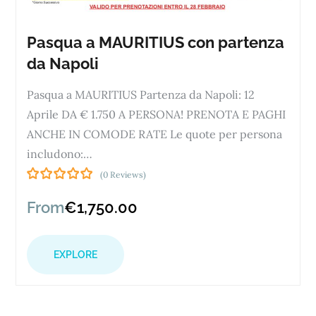
Pasqua a MAURITIUS con partenza
da Napoli
Pasqua a MAURITIUS Partenza da Napoli: 12
Aprile DA € 1.750 A PERSONA! PRENOTA E PAGHI
ANCHE IN COMODE RATE Le quote per persona
includono:…
(0 Reviews)
0
5
o
From
€
1,750.00
u
t
o
EXPLORE
f