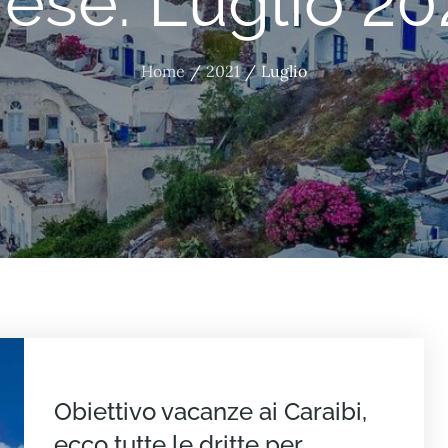
ese:
Luglio 20
Home
2021
Luglio
Obiettivo vacanze ai Caraibi,
ecco tutte le dritte per