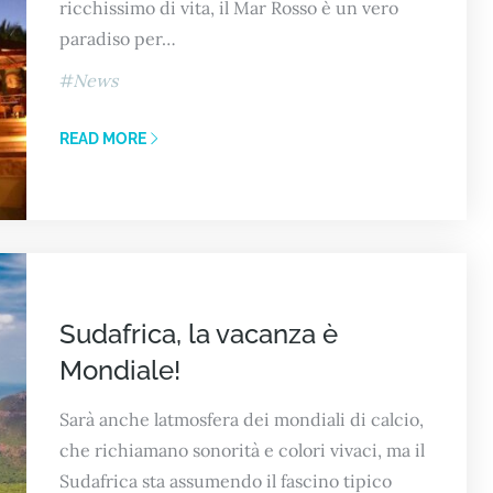
ricchissimo di vita, il Mar Rosso è un vero
paradiso per…
News
READ MORE
Sudafrica, la vacanza è
Mondiale!
Sarà anche latmosfera dei mondiali di calcio,
che richiamano sonorità e colori vivaci, ma il
Sudafrica sta assumendo il fascino tipico