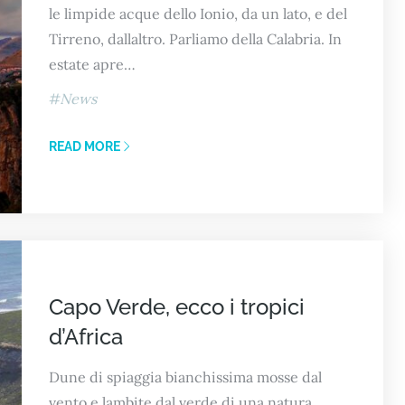
le limpide acque dello Ionio, da un lato, e del
Tirreno, dallaltro. Parliamo della Calabria. In
estate apre…
News
READ MORE
Capo Verde, ecco i tropici
d’Africa
Dune di spiaggia bianchissima mosse dal
vento e lambite dal verde di una natura