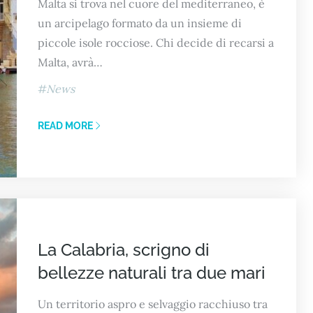
Malta si trova nel cuore del mediterraneo, è
un arcipelago formato da un insieme di
piccole isole rocciose. Chi decide di recarsi a
Malta, avrà…
News
READ MORE
La Calabria, scrigno di
bellezze naturali tra due mari
Un territorio aspro e selvaggio racchiuso tra