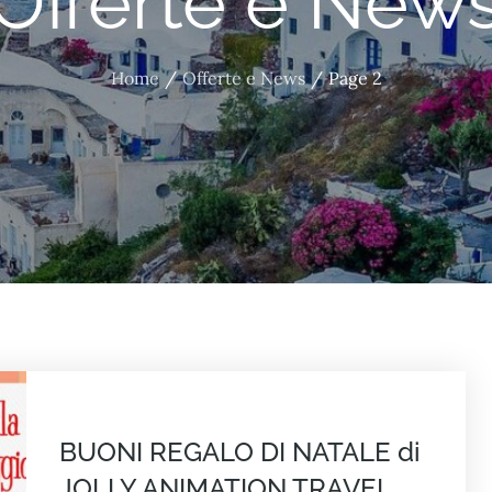
Offerte e New
Home
Offerte e News
Page 2
BUONI REGALO DI NATALE di
JOLLY ANIMATION TRAVEL