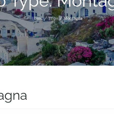
ip Type:
Monta
Home
Trips
Montagna
agna