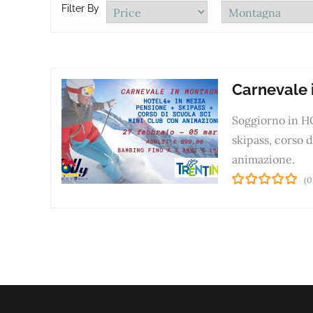
Filter By
Carnevale 
Soggiorno in H
skipass, corso d
animazione.
(0
0
5
o
u
t
o
f